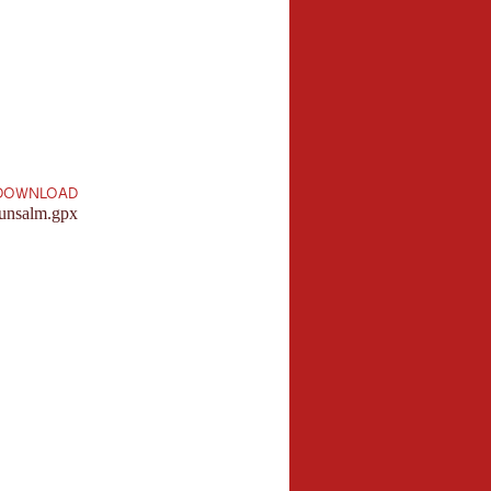
4,5 km
Lunghezza:
DOWNLOAD
unsalm.gpx