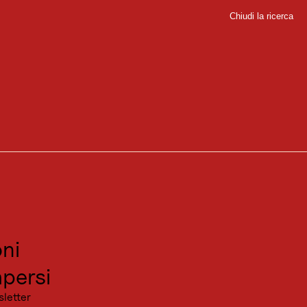
m
Chiudi la ricerca
Chiudi
ella Kaunertal.
sport
sitare
canza
ni
persi
sletter