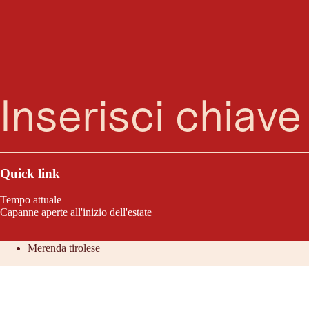
Ricerca
Menu
Escursione in sedia a rotelle alla Falkaunsalm possibile con uno Swiss-T
Quick link
Caratteristiche del tour
Tempo attuale
Capanne aperte all'inizio dell'estate
Terrazza senza barriere sull'alpeggio
Merenda tirolese