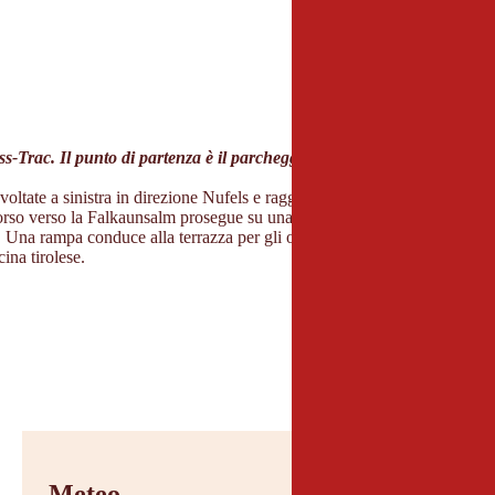
ss-Trac. Il punto di partenza è il parcheggio del santuario di Kalten
svoltate a sinistra in direzione Nufels e raggiungete il santuario di Kal
orso verso la Falkaunsalm prosegue su una pista forestale (ghiaia), che p
na rampa conduce alla terrazza per gli ospiti. I servizi igienici della F
ina tirolese.
Meteo