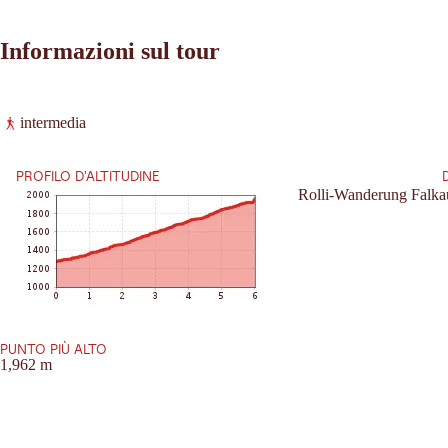
Informazioni sul tour
Leaflet
|
©
2026
tiris
intermedia
OpenStreetMap contributors 2026
Richieste:
Powered by
Contwise Maps
PROFILO D'ALTITUDINE
Rolli-Wanderung Falka
PUNTO PIÙ ALTO
1,962 m