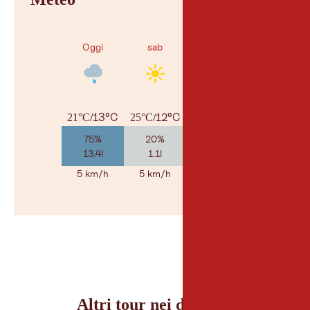
Oggi
sab
dom
13°C
12°C
13°C
21°C
/
25°C
/
27°C
/
75%
20%
25%
13.4l
1.1l
2.8l
5 km/h
5 km/h
5 km/h
Al meteo
© Geosp
Altri tour nei dintorni