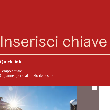
T
Ricerca
Menu
Suggerimenti per escursioni in bicicletta a colpo d'
Quick link
Tempo attuale
Capanne aperte all'inizio dell'estate
winterwand