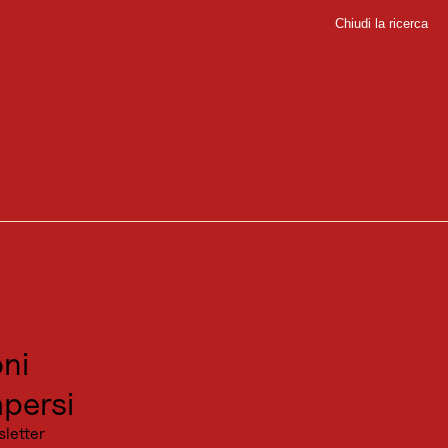
Chiudi la ricerca
Chiudi
ci
 e dislivello. Trova subito il percorso in bicicletta
sport
sitare
canza
ni
pfhütte in inverno - Leutasch.jpg © Region Seefeld
persi
sletter