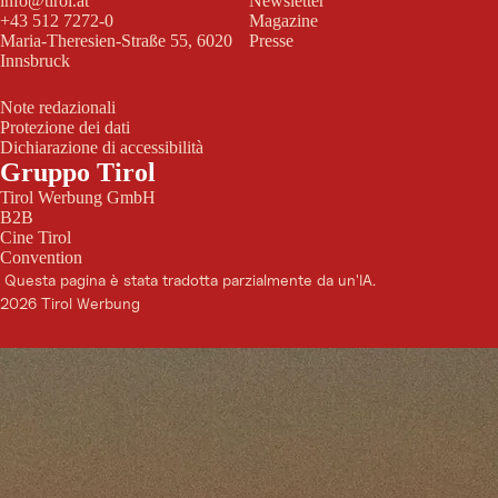
info@tirol.at
Newsletter
+43 512 7272-0
Magazine
Maria-Theresien-Straße 55, 6020
Presse
Innsbruck
Note redazionali
Protezione dei dati
Dichiarazione di accessibilità
Gruppo Tirol
Tirol Werbung GmbH
B2B
Cine Tirol
Convention
Questa pagina è stata tradotta parzialmente da un'IA.
2026 Tirol Werbung