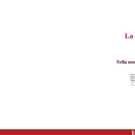
resettare i filtri
Mostra risultati
Mostra
risultati
La 
Nella nos
I