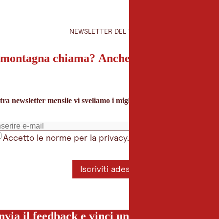
NEWSLETTER DEL TIROLO
montagna chiama? Anche la nostra newslet
tra newsletter mensile vi sveliamo i migliori consigli per le vacanze 
Accetto le norme per la privacy.
*
Iscriviti adesso
nvia il feedback e vinci una vacanza special