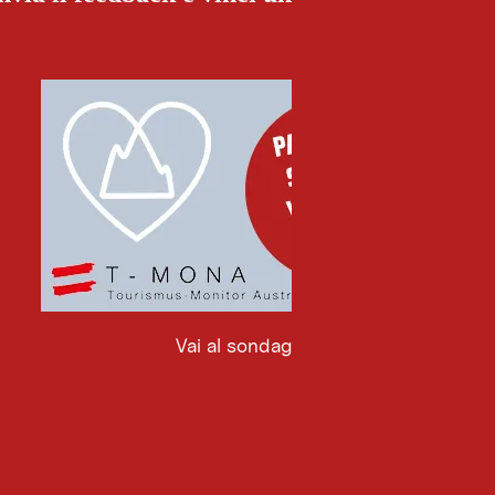
Vai al sondaggio
Vai
al
sondaggio