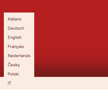
L'ATTREZZATURA GIUSTA
I sentieri invernali sono facili da percorrere, ma richiedono un
Italiano
certo grado di sicurezza sulla neve, che può avere
caratteristiche diverse a seconda del tempo e dell'ora
Deutsch
(soprattutto ghiaccio e fanghiglia).
English
Français
Nederlands
Segnaletica
Česky
La segnaletica ufficiale per le escursioni invernali è sempre di colore
Polski
magenta. I segnali escursionistici gialli non sono validi in inverno.
IT
Attrezzatura