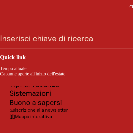
Ch
BUONO A SAPERSI
Vai
Vai
Vai
Vai
Regole di
Ricerca
Menu
alla
alla
al
al
ricerca
navigazione
contenuto
footer
comportamento per le
principale
escursioni invernali
Outdoor e sport
Posti da visitare
Quick link
Cultura
Tempo attuale
Località
Capanne aperte all'inizio dell'estate
Tipi di vacanza
Sistemazioni
Buono a sapersi
Iscrizione alla newsletter
Mappa interattiva