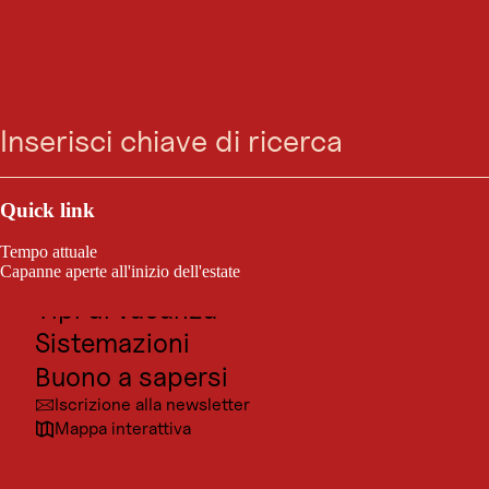
Vai
Vai
Vai
Vai
Ricerca
Menu
alla
alla
al
al
ricerca
navigazione
contenuto
footer
principale
Outdoor e sport
Posti da visitare
Quick link
Cultura
Tempo attuale
Località
Capanne aperte all'inizio dell'estate
Tipi di vacanza
Sistemazioni
Buono a sapersi
Iscrizione alla newsletter
Mappa interattiva