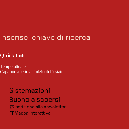
Vai
Vai
Vai
Vai
Ricerca
Menu
alla
alla
al
al
ricerca
navigazione
contenuto
footer
principale
Outdoor e sport
Posti da visitare
Quick link
Cultura
Tempo attuale
Località
Capanne aperte all'inizio dell'estate
Tipi di vacanza
Sistemazioni
Buono a sapersi
Iscrizione alla newsletter
Mappa interattiva