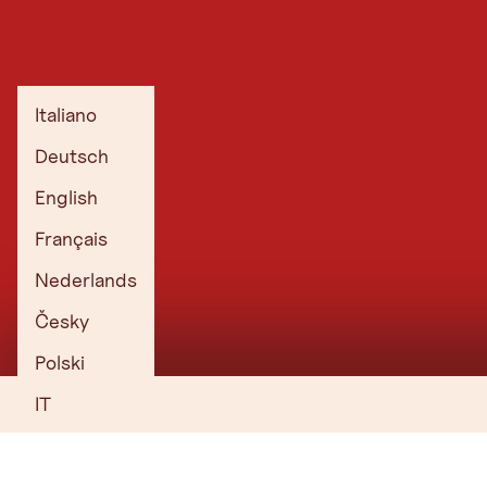
PARCO GIOCHI AL COPERTO
HALLIGALLI
Pista di go-kart, labirinto di arrampicata e molto
altro ancora.
Italiano
Al parco giochi interno
Deutsch
PISTA DA SLITTINO HAAG ALM
English
Escursione in slittino con una sosta accogliente.
Français
Alla pista per slittini
Nederlands
Česky
PISTA DA SLITTINO KIRCHHOLZ,
HOPFGARTEN
Polski
Escursione in slitta direttamente dal villaggio di
IT
Hopfgarten.
Alla pista per slittini