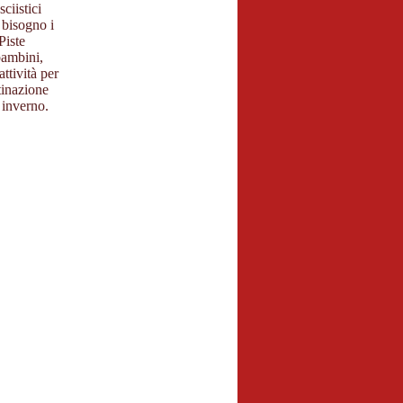
ciistici
 bisogno i
Piste
bambini,
ttività per
tinazione
 inverno.