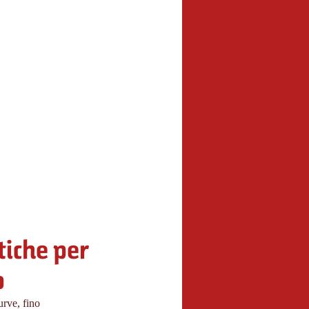
tiche per
o
urve, fino