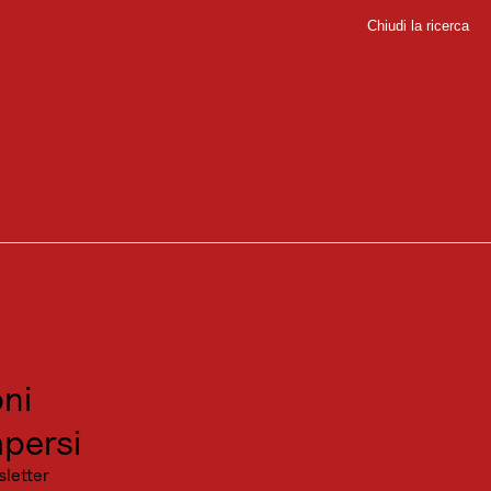
Chiudi la ricerca
Chiudi
sport
sitare
canza
ni
persi
sletter