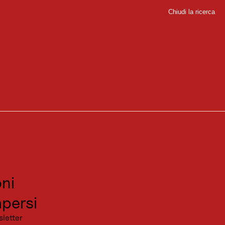
Chiudi la ricerca
Chiudi
sport
sitare
canza
ni
persi
sletter