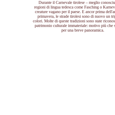
Durante il Carnevale tirolese – meglio conosciu
regioni di lingua tedesca come Fasching o Karneva
creature vagano per il paese. E ancor prima dell'ar
primavera, le strade tirolesi sono di nuovo un tr
colori. Molte di queste tradizioni sono state ricon
patrimonio culturale immateriale: motivo più che s
per una breve panoramica.