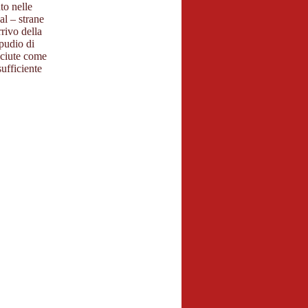
to nelle
l – strane
rivo della
ipudio di
osciute come
ufficiente