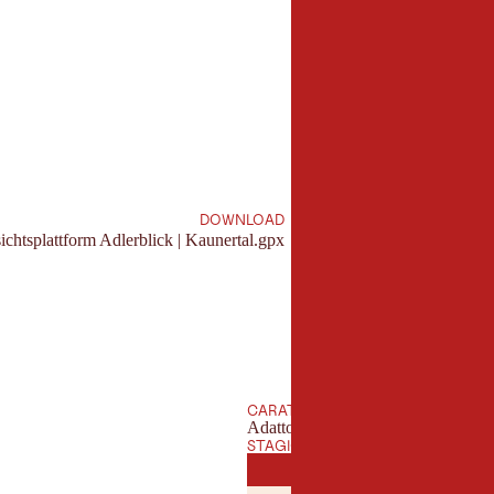
3,2 km
Lunghezza:
DOWNLOAD
htsplattform Adlerblick | Kaunertal.gpx
CARATTERISTICHE
Adatto alla famiglie
STAGIONE MIGLIORE
GENNAIO
FEBBRAI
GEN
FEB