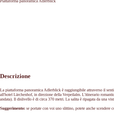
Piattaforma panoramica Adlerblick
Descrizione
La piattaforma panoramica Adlerblick è raggiungibile attraverso il sent
all'hotel Lärchenhof, in direzione della Verpeilalm. L'itinerario romanti
andata). Il dislivello è di circa 370 metri. La salita è ripagata da una v
Suggerimento:
se portate con voi uno slittino, potete anche scendere co