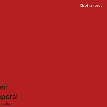
Chiudi la ricerca
Chiudi
lick | Kaunertal
sport
0 metri di aria sotto i piedi e una fantastica vista sulla valle.
sitare
canza
ni
 Feichten, con molti metri di dislivello e una splendida vista. Il punto
persi
sletter