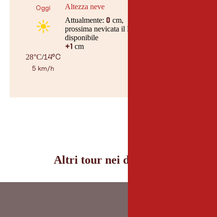
Altezza neve
Oggi
Attualmente:
cm,
0
prossima nevicata il Nessuna data
disponibile
cm
+1
14°C
28°C
/
5 km/h
Al meteo
© Geosph
Altri tour nei dintorni