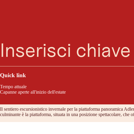
Winterwanderweg
Ricerca
Menu
Naturalmente, la vista a volo d'aquila va guadagnata! Tuttavia, i 300 met
Quick link
Tempo attuale
Capanne aperte all'inizio dell'estate
Caratteristiche del tour
Il sentiero escursionistico invernale per la piattaforma panoramica Adler
culminante è la piattaforma, situata in una posizione spettacolare, che o