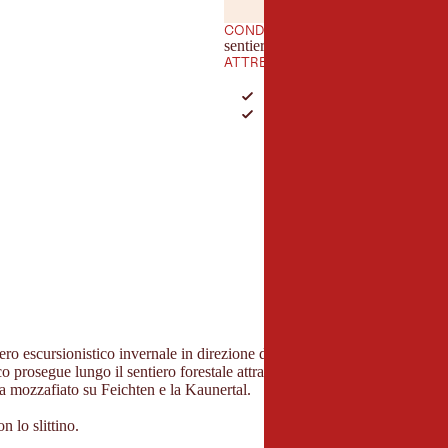
LUGLIO
AGOST
LUG
AGO
CONDIZIONI DEL SENTIERO
sentiero escursionistico invernale ba
ATTREZZATURA
Buone scarpe invernali con ba
possibilmente scarpe chiodat
iero escursionistico invernale in direzione della Verpeilalm. Si cammina
co prosegue lungo il sentiero forestale attraverso il bosco invernale inn
ista mozzafiato su Feichten e la Kaunertal.
n lo slittino.