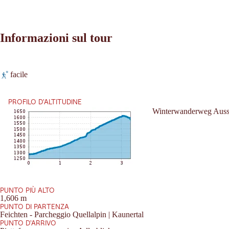
Informazioni sul tour
Leaflet
|
©
2026
tiris
facile
OpenStreetMap contributors 2026
Richieste:
Powered by
Contwise Maps
PROFILO D'ALTITUDINE
Winterwanderweg Aussic
PUNTO PIÙ ALTO
1,606 m
PUNTO DI PARTENZA
Feichten - Parcheggio Quellalpin | Kaunertal
PUNTO D'ARRIVO