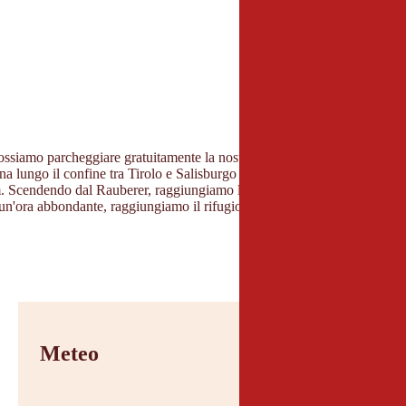
ssiamo parcheggiare gratuitamente la nostra auto. Dal parcheggio ci di
ina lungo il confine tra Tirolo e Salisburgo fino al Saalkogel. Dopo una 
halm. Scendendo dal Rauberer, raggiungiamo l'Hahnenkampel e il sentier
 un'ora abbondante, raggiungiamo il rifugio Kelchalm. Dopo una sosta di 
Meteo