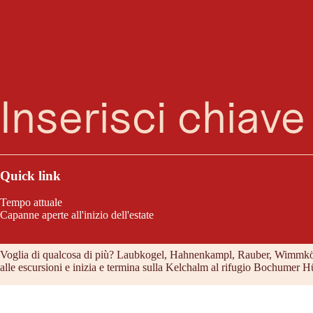
Ricerca
Menu
Tra il Kogel e il Kögerl: lungo il percorso di questo bellissimo tour circ
Quick link
Tempo attuale
Capanne aperte all'inizio dell'estate
Caratteristiche del tour
Voglia di qualcosa di più? Laubkogel, Hahnenkampl, Rauber, Wimmkögerl e
alle escursioni e inizia e termina sulla Kelchalm al rifugio Bochumer 