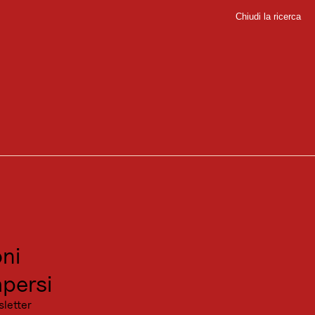
Chiudi la ricerca
Chiudi
sport
invitanti e facili da affrontare.
sitare
canza
ni
ore degli escursionisti in vetta. È adatto anche alle famiglie adatte
degno di nota, dove vivevano i minatori.
persi
sletter