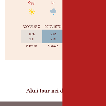
Oggi
lun
mar
13°C
15°C
14°C
30°C
/
29°C
/
27°C
/
10%
50%
60%
1.1l
2.3l
3.9l
5 km/h
5 km/h
5 km/h
Al meteo
© Geosp
Altri tour nei dintorni