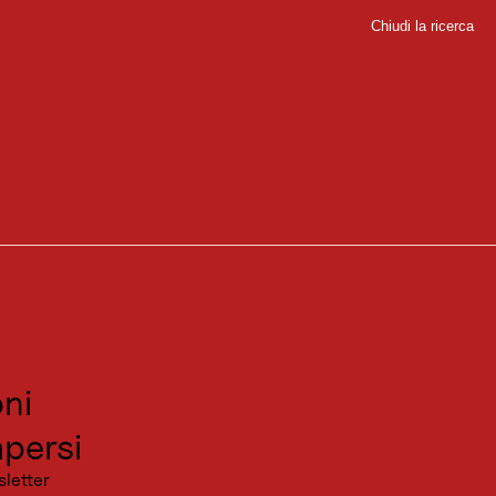
Chiudi la ricerca
Chiudi
sport
 lungo la parete rocciosa. Entrambe possono essere osservate dalle comode
sitare
canza
ni
, parte da Maurach o Buchau am Achensee. Lo spettacolo dell'acqua può
persi
lla Dalfazalm e poi moderatamente fino all'Erfurter Hütte, sopra il lago
sletter