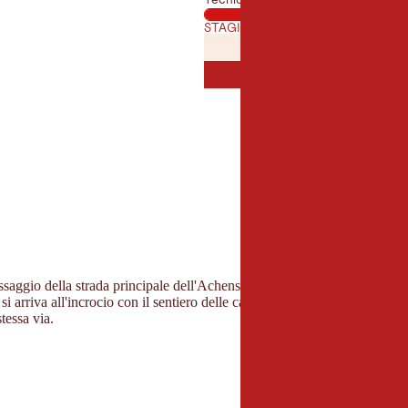
STAGIONE MIGLIORE
GENNAIO
FEBBRAI
GEN
FEB
LUGLIO
AGOST
LUG
AGO
saggio della strada principale dell'Achensee e girare a sinistra verso il 
si arriva all'incrocio con il sentiero delle cascate. Qui si prosegue a sini
tessa via.