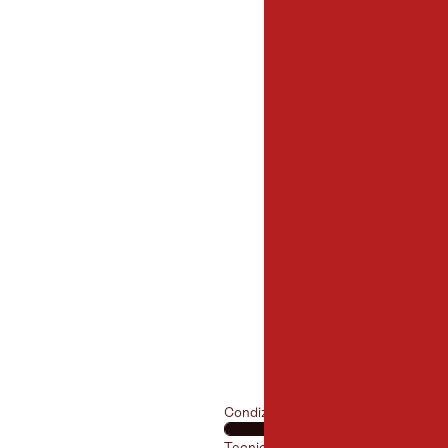
9,2 km
Lunghezza:
Condizione fisica
Tecnica