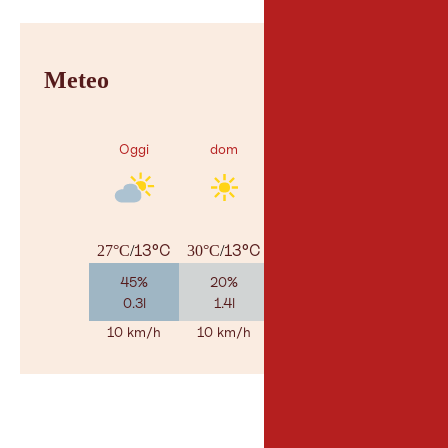
Meteo
Oggi
dom
lun
13°C
13°C
15°C
27°C
/
30°C
/
29°C
/
45%
20%
55%
0.3l
1.4l
1.9l
10 km/h
10 km/h
10 km/h
© Geosp