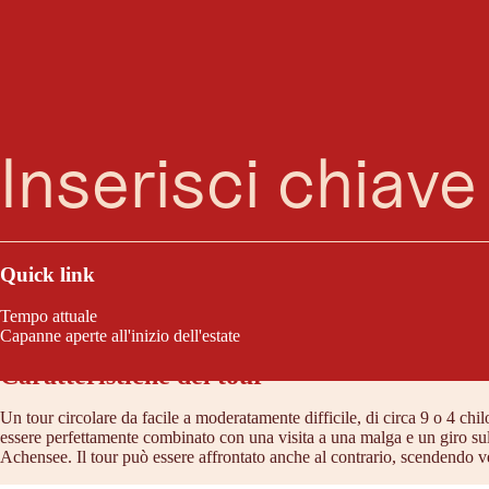
Ricerca
Menu
Gli esperti scalatori della via ferrata accanto alla cascata si lanciano 
panchine.
Quick link
Tempo attuale
Capanne aperte all'inizio dell'estate
Caratteristiche del tour
Un tour circolare da facile a moderatamente difficile, di circa 9 o 4 ch
essere perfettamente combinato con una visita a una malga e un giro sull
Achensee. Il tour può essere affrontato anche al contrario, scendendo ve