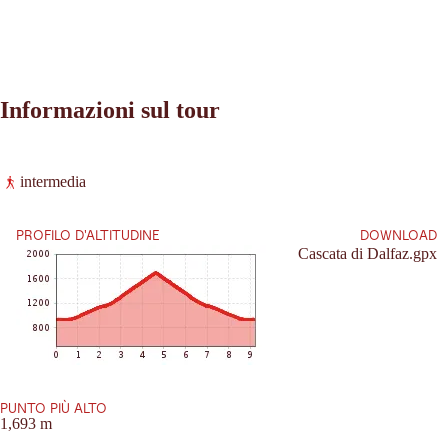
Informazioni sul tour
Leaflet
|
©
2026
tiris
intermedia
OpenStreetMap contributors 2026
Richieste:
Powered by
Contwise Maps
PROFILO D'ALTITUDINE
DOWNLOAD
Cascata di Dalfaz.gpx
PUNTO PIÙ ALTO
1,693 m