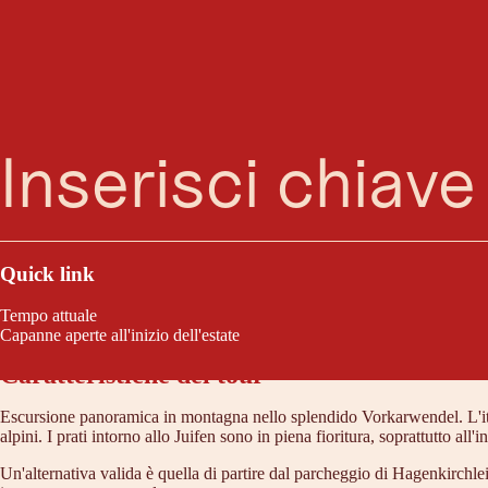
Ricerca
Menu
Il Vorkarwendel è l'ampio e verdeggiante giardino anteriore delle grigie
luoghi più belli di questo giardino.
Quick link
Tempo attuale
Capanne aperte all'inizio dell'estate
Caratteristiche del tour
Escursione panoramica in montagna nello splendido Vorkarwendel. L'itinera
alpini. I prati intorno allo Juifen sono in piena fioritura, soprattutto all'
Un'alternativa valida è quella di partire dal parcheggio di Hagenkirchle