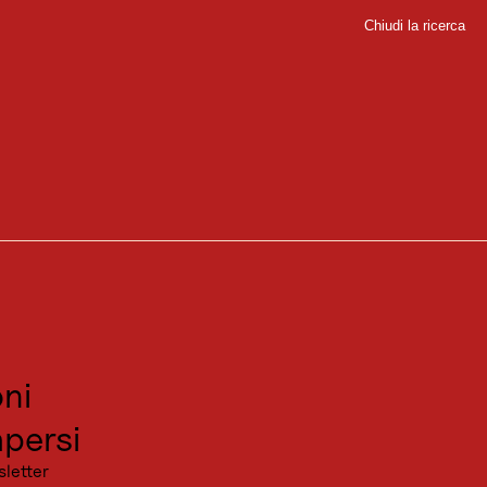
Chiudi la ricerca
Chiudi
sport
, valli nascoste e fantastiche cime panoramiche. Il Juifen è uno dei
sitare
canza
ni
 le vie di rifornimento alpine e i sentieri di terra attraverso i prati
persi
sletter
no alla splendida Rotwandalm (snack e bevande). I due percorsi si