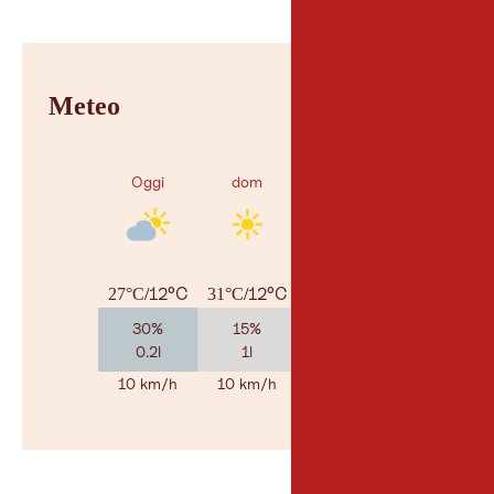
Meteo
Oggi
dom
lun
12°C
12°C
15°C
27°C
/
31°C
/
29°C
/
30%
15%
55%
0.2l
1l
1.3l
10 km/h
10 km/h
10 km/h
Al meteo
© Geosp