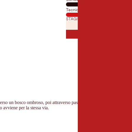
Tecnica
STAGIONE MIGLIORE
GENNAIO
FEBBRAI
GEN
FEB
LUGLIO
AGOST
LUG
AGO
so un bosco ombroso, poi attraverso pascoli alpini fino alla Falkenmo
no avviene per la stessa via.