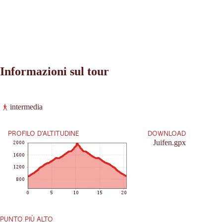
Informazioni sul tour
Leaflet
|
©
2026
tiris
intermedia
OpenStreetMap contributors 2026
Richieste:
Powered by
Contwise Maps
PROFILO D'ALTITUDINE
DOWNLOAD
Juifen.gpx
PUNTO PIÙ ALTO