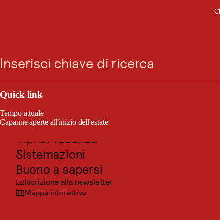
Ch
SISTEMAZIONE
Vai
Vai
Vai
Vai
Hotel Kitzhof Mountain
Ricerca
Menu
alla
alla
al
al
ricerca
navigazione
contenuto
footer
Design Resort
principale
Outdoor e sport
Schwarzseestraße 8-10, 6370 Kitzbühel
Posti da visitare
Quick link
Cultura
Tempo attuale
Località
Capanne aperte all'inizio dell'estate
Tipi di vacanza
Sistemazioni
Buono a sapersi
Iscrizione alla newsletter
Mappa interattiva