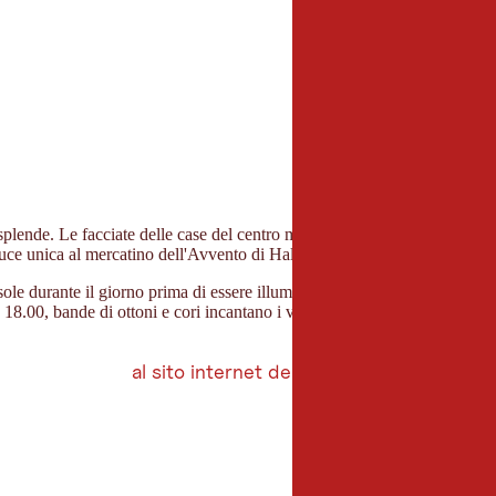
risplende. Le facciate delle case del centro medievale dell'ex città delle 
luce unica al mercatino dell'Avvento di Hall.
l sole durante il giorno prima di essere illuminate a colori la sera per cre
 18.00, bande di ottoni e cori incantano i visitatori con musiche natalizi
al sito internet dell'evento