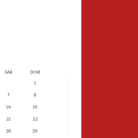
SAB
DOM
LUN
MAR
1
1
7
8
7
8
14
15
14
15
21
22
21
22
28
29
28
29