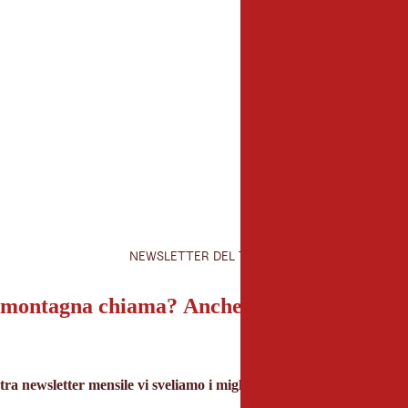
Organizzatore
TVB Hall-Wattens
Unterer Stadtplatz 19
6060 Hall in Tirol
+435223455440
info@hall-wattens.at
NEWSLETTER DEL TIROLO
montagna chiama? Anche la nostra newslet
tra newsletter mensile vi sveliamo i migliori consigli per le vacanze 