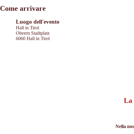
Leaflet
|
©
2026
tiris
Come arrivare
OpenStreetMap contributors 2026
Powered by
Contwise Maps
Luogo dell'evento
Hall in Tirol
Oberen Stadtplatz
6060 Hall in Tirol
La 
Nella nos