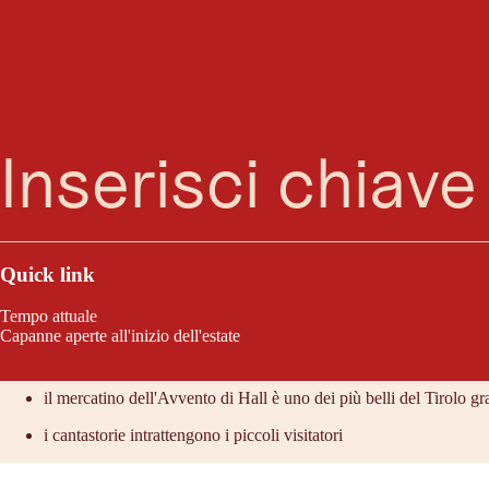
Ricerca
Menu
Le piazze e i vicoli medievali di Hall sembrano fatti apposta per la stag
bancarelle di artigianato e specialità culinarie diffondono un'atmosfera
Quick link
Tempo attuale
Capanne aperte all'inizio dell'estate
Lo consigliamo perché:
il mercatino dell'Avvento di Hall è uno dei più belli del Tirolo 
i cantastorie intrattengono i piccoli visitatori