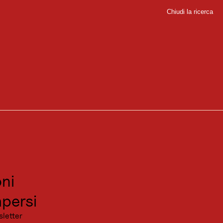
Chiudi la ricerca
Chiudi
sport
nnovativi e luoghi insoliti.
sitare
canza
ni
persi
sletter