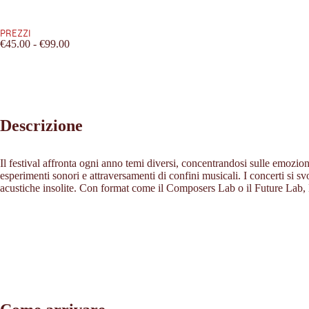
PREZZI
€45.00 - €99.00
Descrizione
Il festival affronta ogni anno temi diversi, concentrandosi sulle emozio
esperimenti sonori e attraversamenti di confini musicali. I concerti si
acustiche insolite. Con format come il Composers Lab o il Future Lab, 
Leaflet
|
©
2026
tiris