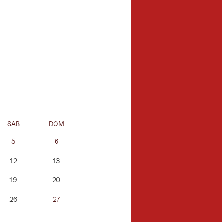
SAB
DOM
LUN
MAR
5
6
12
13
5
6
19
20
12
13
26
27
19
20
26
27