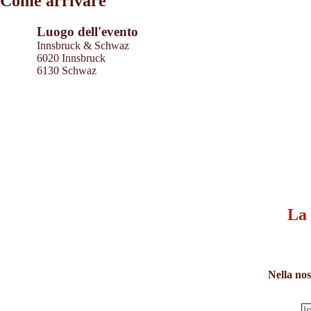
Come arrivare
OpenStreetMap contributors 2026
Powered by
Contwise Maps
Luogo dell'evento
Innsbruck & Schwaz
6020 Innsbruck
6130 Schwaz
La 
Nella nos