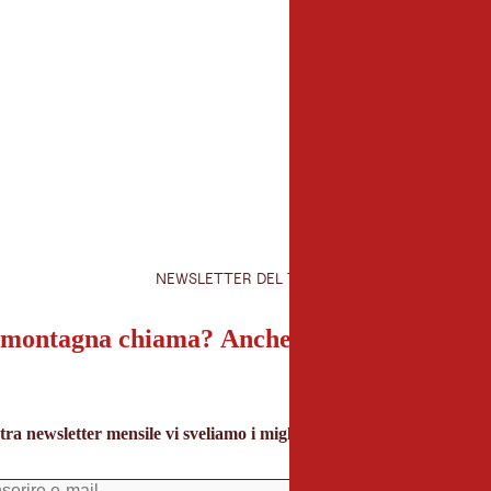
Organizzatore
Klangspuren Schwaz
Innsbrucker Straße 17
6130 Schwaz
+43 660 2016169
office@klangspuren.a
NEWSLETTER DEL TIROLO
montagna chiama? Anche la nostra newslet
tra newsletter mensile vi sveliamo i migliori consigli per le vacanze 