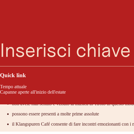
Ricerca
Menu
Klangspuren Schwaz è il rinomato festival tirolese di nuova musica e ar
Quick link
Tempo attuale
Lo consigliamo perché:
Capanne aperte all'inizio dell'estate
non avete mai sentito e vissuto la musica in Tirolo in questo mod
possono essere presenti a molte prime assolute
il Klangspuren Café consente di fare incontri emozionanti con i m