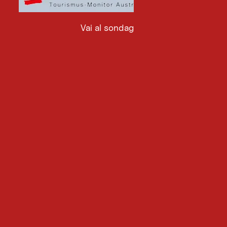
Vai al sondaggio
Vai
al
sondaggio