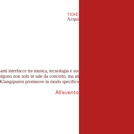
TICKET
Acquista il biglietto
nanti interfacce tra musica, tecnologia e società. Ensemble rinomati, com
 svolgono non solo in sale da concerto, ma anche in capannoni di fabbric
Klangspuren promuove in modo specifico i giovani talenti musicali e cre
All'evento