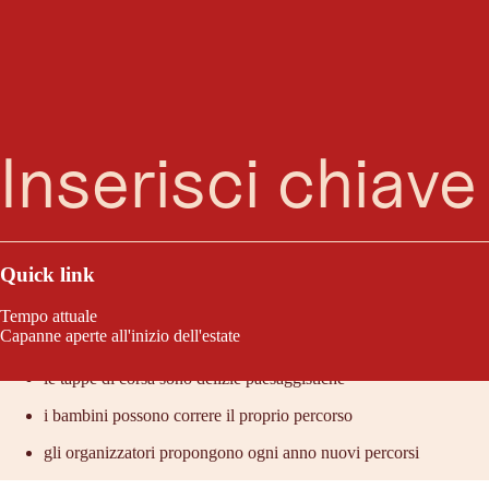
Ricerca
Menu
5 gare in 5 giorni attraverso 5 aree di avventura in Austria, Italia e Svi
Quick link
Tempo attuale
Lo consigliamo perché:
Capanne aperte all'inizio dell'estate
le tappe di corsa sono delizie paesaggistiche
i bambini possono correre il proprio percorso
gli organizzatori propongono ogni anno nuovi percorsi