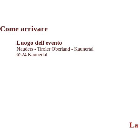
Leaflet
|
©
2026
tiris
Come arrivare
OpenStreetMap contributors 2026
Powered by
Contwise Maps
Luogo dell'evento
Nauders - Tiroler Oberland - Kaunertal
6524 Kaunertal
La 