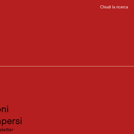
Chiudi la ricerca
Chiudi
sport
vere una sfida sportiva in uno spettacolare scenario alpino.
sitare
canza
ni
persi
sletter