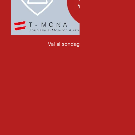
Vai al sondaggio
Vai
al
sondaggio