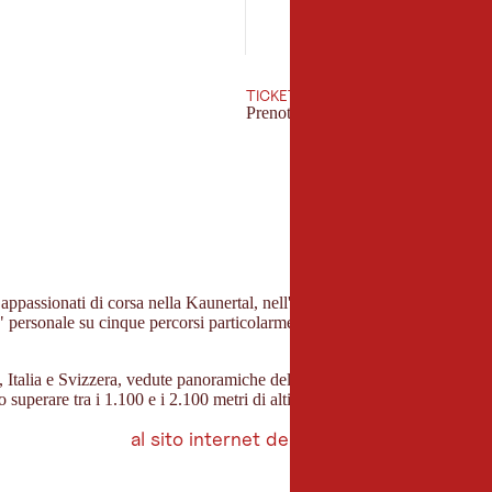
31
TICKET
Prenota ticket
appassionati di corsa nella Kaunertal, nell'Oberland tirolese, in Engadina
" personale su cinque percorsi particolarmente panoramici. Eventi spec
ia, Italia e Svizzera, vedute panoramiche del Lago di Resia, prati fioriti
superare tra i 1.100 e i 2.100 metri di altitudine. Anche i bambini pos
al sito internet dell'evento