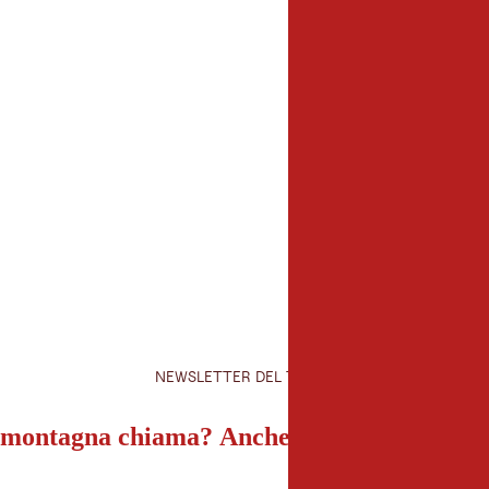
Organizzatore
max2 GmbH
Bozner Platz 7
6020 Innsbruck
+43 (0) 664 1476128
office@max2.at
NEWSLETTER DEL TIROLO
montagna chiama? Anche la nostra newslet