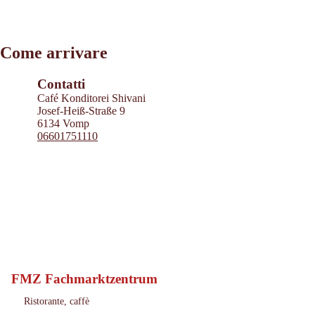
Leaflet
|
©
2026
tiris
Come arrivare
OpenStreetMap contributors 2026
Powered by
Contwise Maps
Contatti
Café Konditorei Shivani
Josef-Heiß-Straße 9
6134 Vomp
06601751110
FMZ Fachmarktzentrum
Imst
Località:
Ristorante, caffè
: