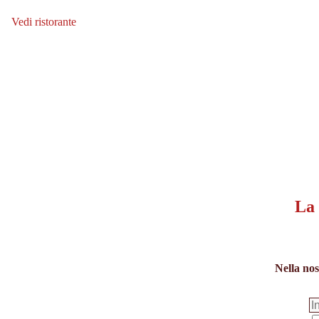
Vedi ristorante
Vedi ristorante: FMZ Fachmarktzentrum
La 
Nella nos