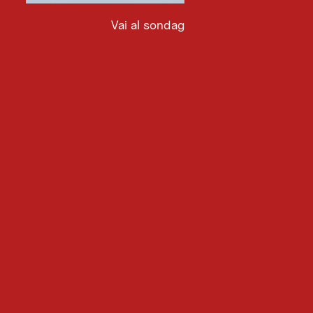
Vai al sondaggio
Vai
al
sondaggio