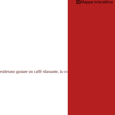
Mappa interattiva
iderano gustare un caffè rilassante, la colazione o torte e snack fatti in 