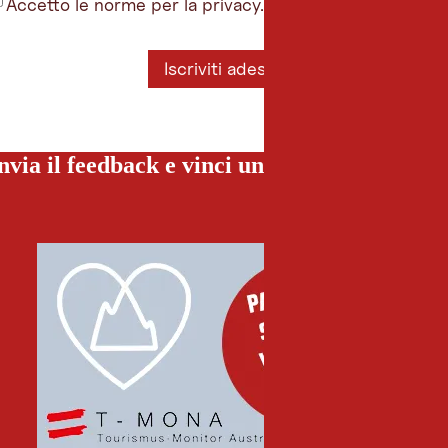
Accetto le norme per la privacy.
*
Iscriviti adesso
nvia il feedback e vinci una vacanza special