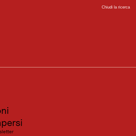
Chiudi la ricerca
Chiudi
sport
sitare
canza
ni
persi
sletter