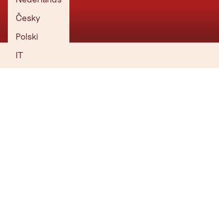
Česky
SENTIERO AVVENTURA TUXBACH
Sentiero d'avventura per famiglie con grandi
Polski
stazioni d'avventura
IT
Per saperne di più
IL SAFARI DELLE PULCI E DEI
PROIETTILI SUL GHIACCIAIO DI LUIS
Emozionante percorso avventura sul ghiacciaio di
Hintertux
Per saperne di più
ALBERGO EGGALM
Parco giochi in montagna con grande stagno
d'acqua