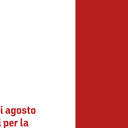
di agosto
 per la