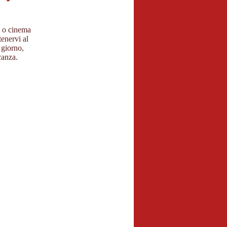
e o cinema
tenervi al
 giorno,
canza.