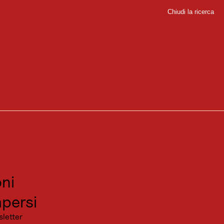
Chiudi la ricerca
Chiudi
sport
sitare
canza
ni
persi
sletter