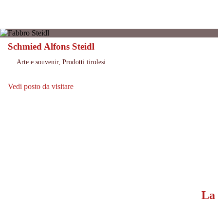
Schmied Alfons Steidl
Innervillgraten
Località:
Arte e souvenir, Prodotti tirolesi
Orientamento:
Vedi posto da visitare
Vedi posto da visitare: Schmied Alfons Steidl
La 