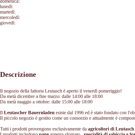
domenica:
lunedì:
martedì:
mercoledì:
giovedì:
Descrizione
Il negozio della fattoria Leutasch è aperto il venerdì pomeriggio!
Da metà dicembre a fine marzo: dalle 14:00 alle 18:00
Da metà maggio a ottobre: dalle 15:00 alle 18:00
Il
Leutascher Bauernladen
esiste dal 1996 ed è stato fondato con l'obi
Il piccolo negozio è gestito come un consorzio e attualmente è compos
Tutti i prodotti provengono esclusivamente da
agricoltori di Leutasc
I prodotti includono
pane
appena sfornato
, specialità di salsiccia e 