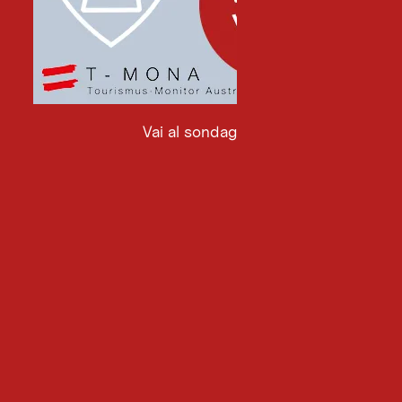
Vai al sondaggio
Vai
al
sondaggio