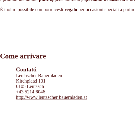
È inoltre possibile comporre
cesti regalo
per occasioni speciali a partir
Leaflet
|
©
2026
tiris
Come arrivare
OpenStreetMap contributors 2026
Powered by
Contwise Maps
Contatti
Leutascher Bauernladen
Kirchplatzl 131
6105 Leutasch
+43 5214 6046
http://www.leutascher-bauernladen.at