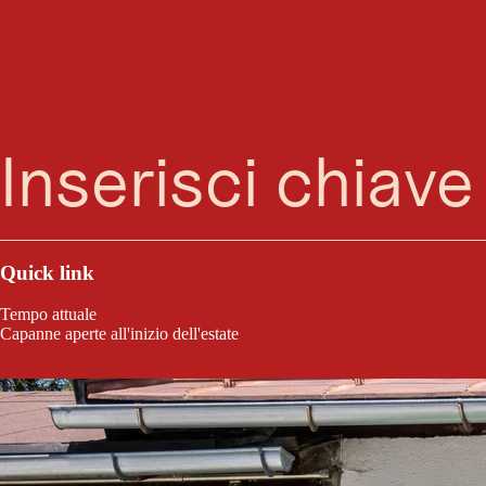
Ricerca
Menu
A Leutasch si è capito molto presto che il cibo regionale è salutare per le 
Qui si possono trovare anche uno o due oggetti di artigianato da regalar
Quick link
Tempo attuale
Capanne aperte all'inizio dell'estate