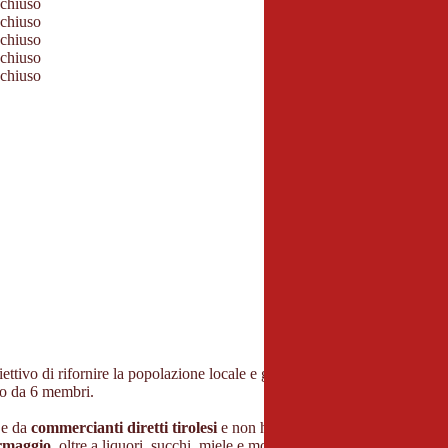
chiuso
chiuso
chiuso
chiuso
chiuso
ettivo di rifornire la popolazione locale e gli ospiti di
prodotti agricoli
to da 6 membri.
h
e da
commercianti diretti tirolesi
e non hanno quindi lunghi percorsi d
formaggio
, oltre a liquori, succhi, miele e molto altro.