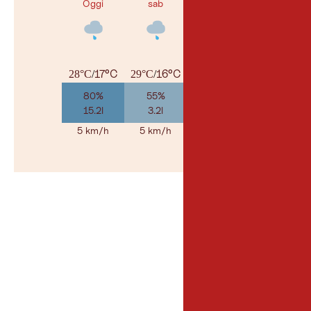
Oggi
sab
dom
17°C
16°C
16°C
28°C
/
29°C
/
32°C
/
80%
55%
45%
15.2l
3.2l
1.7l
5 km/h
5 km/h
5 km/h
Al meteo
© Geosp