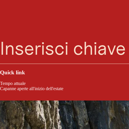
Ricerca
Menu
Nella palestra di roccia Dolomitenhütte ci sono 116 vie possibili per il pa
montagna.
Quick link
Tempo attuale
Capanne aperte all'inizio dell'estate