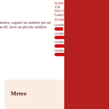
NUMERO DEI TOUR
116
PROTEZIONE
Ganci di perforazione
SCHWIERIGKEITEN
arriera, seguire un sentiero per un
Livello 5
rop-off, dove un piccolo sentiero
Livello 6
Livello 7
Livello 8
Meteo