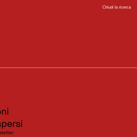
Chiudi la ricerca
Chiudi
sport
sitare
canza
ni
persi
sletter