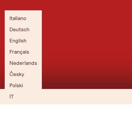
Italiano
Tutti i percorsi di trail running a Imst
Deutsch
Percorso di ricerca
English
Français
Nederlands
Česky
Questo potrebbe interessarti anche
Polski
IT