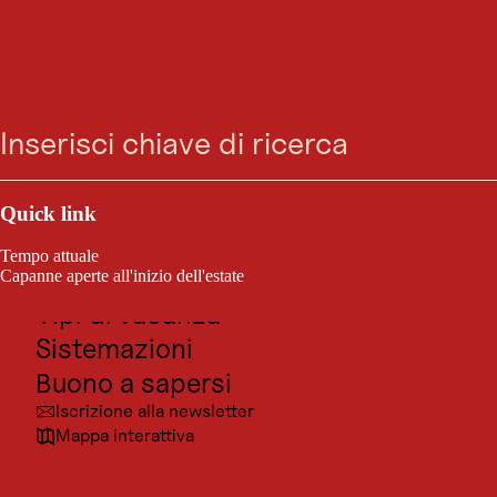
Ricerca
Menu
Outdoor e sport
Posti da visitare
Quick link
Cultura
Tempo attuale
Località
Capanne aperte all'inizio dell'estate
Tipi di vacanza
Sistemazioni
Buono a sapersi
Iscrizione alla newsletter
Mappa interattiva