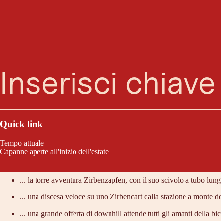
Ricerca
Menu
La cabinovia porta i passeggeri da Jerzens alla stazione intermedia in t
fare numerose escursioni. Il parco dei pini cembri presso la stazione int
Quick link
Tempo attuale
Capanne aperte all'inizio dell'estate
Lo consigliamo perché:
... la torre avventura Zirbenzapfen, con il suo scivolo a tubo lun
... una discesa veloce su uno Zirbencart dalla stazione a monte d
... una grande offerta di downhill attende tutti gli amanti della bic