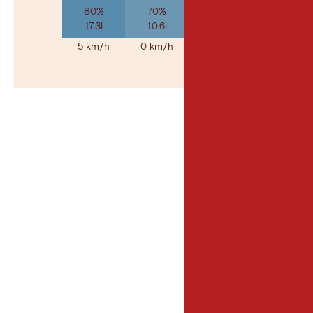
80%
70%
30%
17.3l
10.6l
1.6l
5 km/h
0 km/h
0 km/h
Al meteo
© Geosp