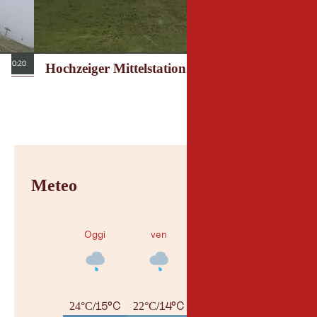
Hochzeiger Mittelstation
Meteo
Oggi
ven
sab
15°C
14°C
13°C
24°C
/
22°C
/
25°C
/