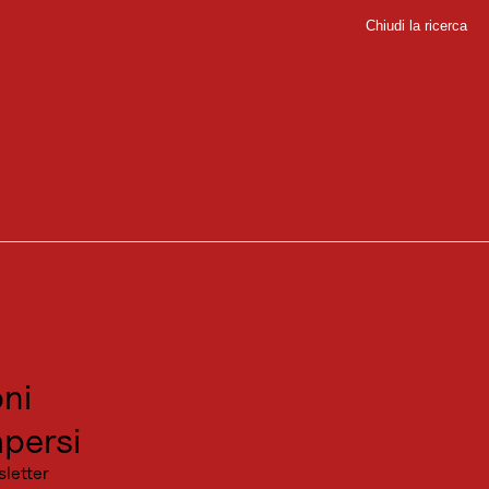
Chiudi la ricerca
Chiudi
sport
onte del Sechszeiger, a 2.395 metri sul livello del mare, dove si possono
sitare
canza
ni
persi
sletter