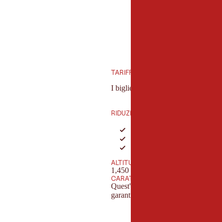
TARIFFE
I biglietti della ferrovia di montag
RIDUZIONI
Bambini
Gruppi di 10 o più persone
famiglie
ALTITUDINE
1,450 m - 2,395 m
CARATTERISTICA
Quest'impianto di risalita è certifica
garantisce un'offerta d'alta qualità 