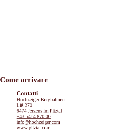
Leaflet
|
©
2026
tiris
Come arrivare
OpenStreetMap contributors 2026
Powered by
Contwise Maps
Contatti
Hochzeiger Bergbahnen
Liß 270
6474 Jerzens im Pitztal
+43 5414 870 00
info@hochzeiger.com
www.pitztal.com