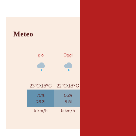
Meteo
gio
Oggi
sab
15°C
13°C
11°C
23°C
/
22°C
/
26°C
/
75%
55%
30%
23.3l
4.5l
1.2l
5 km/h
5 km/h
5 km/h
Al meteo
© Geosp