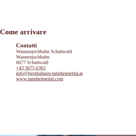
Leaflet
|
©
2026
tiris
Come arrivare
OpenStreetMap contributors 2026
Powered by
Contwise Maps
Contatti
Wannenjochbahn Schattwald
Wannenjochbahn
6677 Schattwald
+43 5675 6363
info@bergbahnen-tannheimertal.at
www.tannheimertal.com