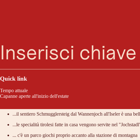
Ricerca
Menu
La stazione a monte della seggiovia a 3 posti, a 1.565 metri di altitudine
godervi un accogliente ritrovo e a gustare piatti tradizionali e prelibatezz
Quick link
Tempo attuale
Capanne aperte all'inizio dell'estate
Lo consigliamo perché:
...il sentiero Schmugglersteig dal Wannenjoch all'Iseler è una bel
...le specialità tirolesi fatte in casa vengono servite nel "Jochsta
... c'è un parco giochi proprio accanto alla stazione di montagna