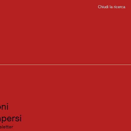
Chiudi la ricerca
Chiudi
sport
 difficoltà. Numerosi rifugi alpini e locande di montagna vi invitano a
sitare
canza
ni
persi
sletter