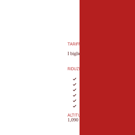
TARIFFE
I biglietti per gli adulti costano da 
RIDUZIONI
Alunni/studenti/apprendisti
Cittadini anziani
Invalidi
Custodi di leva e servizio civ
famiglie
Gruppi di almeno 15 persone
ALTITUDINE
1,090 m - 1,565 m