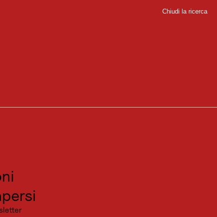
Chiudi la ricerca
Chiudi
sport
sitare
canza
ni
persi
sletter