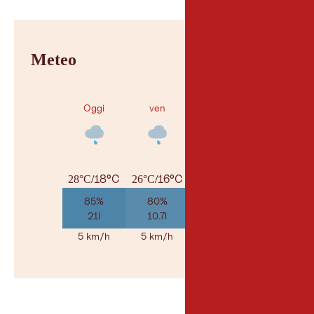
Meteo
Oggi
ven
sab
18°C
16°C
15°C
28°C
/
26°C
/
28°C
/
85%
80%
35%
21l
10.7l
2.1l
5 km/h
5 km/h
5 km/h
Al meteo
© Geosp