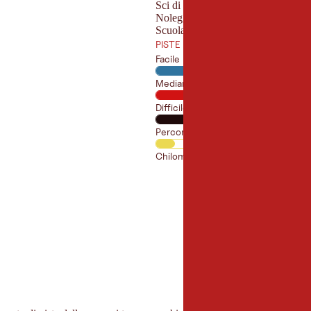
Sci di prima mattina
Noleggio sci nel comprensorio
Scuola di sci nel comprensorio
PISTE DI SCI ALPINO
Facile
Mediamente difficile
Difficile
Percorsi di scialpinismo
Chilometri di piste totali: 85.6 km