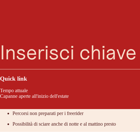
Ricerca
Menu
Il termine "Hoch" in "Hochzillertal-Hochfügen" indica le migliori condizion
Quick link
Lo consigliamo perché:
Tempo attuale
Capanne aperte all'inizio dell'estate
Area sciistica accessibile con i mezzi pubblici con piste lunghe e 
Percorsi non preparati per i freerider
Possibilità di sciare anche di notte e al mattino presto