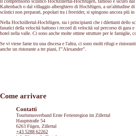
Il comprensorio sciistico Hochzillertal-Hochfügen, famoso e sicuro dal pun
Kaltenbach o dal villaggio alberghiero di Hochfügen, a un'altitudine di c
sciistici non preparati, popolari tra i freerider, si spingono ancora più i
Nella Hochzillertal-Hochfügen, sia i principianti che i dilettanti dello sc
fanatici della velocità battono i record di velocità sul percorso di gara
hotel nella valle. Ci sono anche molte ottime strutture per le famiglie, c
Se vi viene fame tra una discesa e l'altra, ci sono molti rifugi e ristoran
anche un ristorante a tre piani, l'"Alexander".
Leaflet
|
©
2026
tiris
Come arrivare
OpenStreetMap contributors 2026
Powered by
Contwise Maps
Contatti
Tourismusverband Erste Ferienregion im Zillertal
Hauptstraße 54
6263 Fügen, Zillertal
+43 5288 62262