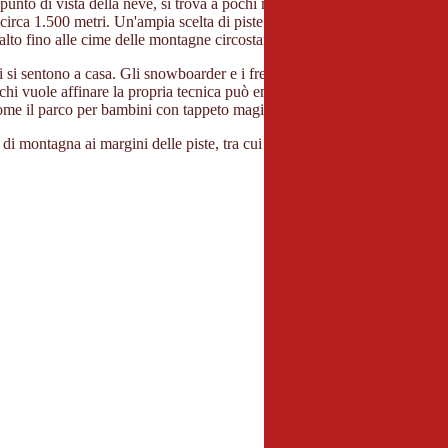
to di vista della neve, si trova a pochi minuti di auto dalla valle Inntal
irca 1.500 metri. Un'ampia scelta di piste blu, rosse e nere si estende s
n alto fino alle cime delle montagne circostanti.
i si sentono a casa. Gli snowboarder e i freestyler si godono l'ampio Better
 e chi vuole affinare la propria tecnica può emulare il campione olimpico 
ome il parco per bambini con tappeto magico, pista a onde e tenda da gioco
ti di montagna ai margini delle piste, tra cui il rifugio Wedelhütte, con la