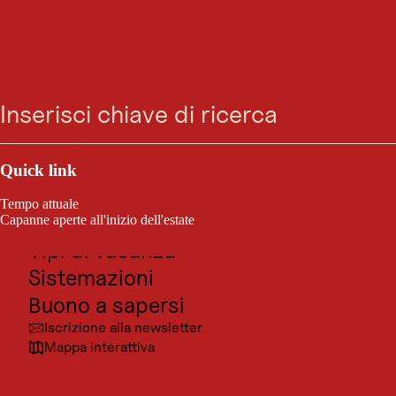
Aussichtsplattform
Ricerca
Menu
Adlerblick
Piattaforma panoramica Adlerblick
Outdoor e sport
Posti da visitare
Quick link
Cultura
Tempo attuale
Località
Capanne aperte all'inizio dell'estate
Tipi di vacanza
Sistemazioni
Buono a sapersi
Iscrizione alla newsletter
Mappa interattiva