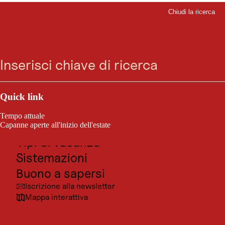
Chiudi la ricerca
Chiudi
Vai
Vai
Vai
Vai
Ricerca
Menu
alla
alla
al
al
ricerca
navigazione
contenuto
footer
principale
Outdoor e sport
Posti da visitare
Quick link
Cultura
Tempo attuale
Località
Capanne aperte all'inizio dell'estate
Tipi di vacanza
Sistemazioni
Buono a sapersi
Iscrizione alla newsletter
Mappa interattiva