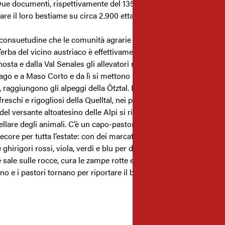
Due documenti, rispettivamente del 1357 e del 1415, li autorizza a 
re il loro bestiame su circa 2.900 ettari tra la Rofental e la Niede
consuetudine che le comunità agrarie altoatesine portano avanti
L’erba del vicino austriaco è effettivamente più verde. Ogni giugno
nosta e dalla Val Senales gli allevatori riuniscono le loro pecore 
ago e a Maso Corto e da lì si mettono in cammino. Oltrepassati 
i, raggiungono gli alpeggi della Ötztal. Per tre mesi le pecore si 
 freschi e rigogliosi della Quelltal, nei pressi di Vent, mentre i pas
del versante altoatesino delle Alpi si riprendono dal brucare e
rellare degli animali. C’è un capo-pastore soltanto che si occupa 
pecore per tutta l’estate: con dei marcatori colorati le contrasseg
 ghirigori rossi, viola, verdi e blu per distinguerne il proprietario,
sale sulle rocce, cura le zampe rotte e le libera dai parassiti. Poi
nno e i pastori tornano per riportare il bestiame a casa.