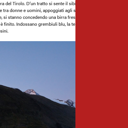
a del Tirolo. D’un tratto si sente il sibilo di lattine che si aprono
e tra donne e uomini, appoggiati agli steccati di legno o seduti su
, si stanno concedendo una birra fresca, per intenditori. Per oggi
 è finito. Indossano grembiuli blu, la tenuta da lavoro tipica degli
sini.