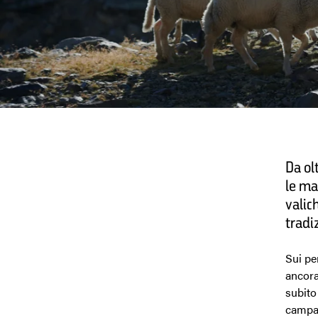
Da ol
le ma
valic
tradi
Sui pe
ancora
subito
campan