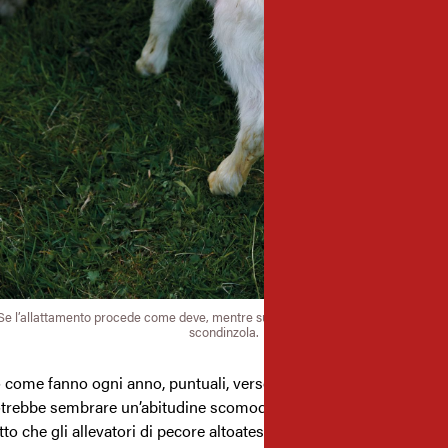
Se l’allattamento procede come deve, mentre succhia dalla mammella l’agnellin
scondinzola.
 come fanno ogni anno, puntuali, verso la metà di settembre. Qu
trebbe sembrare un’abitudine scomoda si chiama transumanza 
itto che gli allevatori di pecore altoatesini detengono da oltre sei