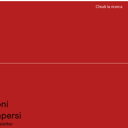
Chiudi la ricerca
Chiudi
sport
sitare
NTI
canza
ni
persi
sletter