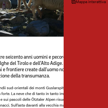
Mappa interattiva
tre seicento anni uomini e pecore si spostano tra i pasc
lghe del Tirolo e dell'Alto Adige. Cime da 3.000 metri, r
hi e frontiere create dall’uomo non sono d’ostacolo alla
zione della transumanza.
ndii sud-orientali dei monti Guslarspitzen il sole d’autunno è b
 forte. La neve che di tanto in tanto imbianca la Rofental si sciog
 e sui pascoli delle Ötztaler Alpen risuona ancora il tintinnio dei
acci. Sull’asta davanti alla vecchia malga sul Rofenberg sventol