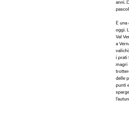
anni. 
pascola
È una 
oggi. 
Val Ve
a Vern
valich
i prati
magri 
trotte
delle 
punti e
sparge 
l’autu