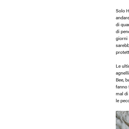
Solo H
andare
di qua
di pend
giorni
sarebb
protet
Le ult
agnelli
Bee, b
fanno 
mal di
le peco