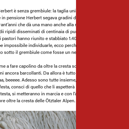
erbert è senza grembiule: la taglia unica gli sta troppo stretta. P
 in pensione Herbert segava gradini di marmo e steatite, ma so
rant’anni che dà una mano anche alla malga Rofenbergeralm: 700
ii ripidi disseminati di centinaia di puntini bianchi: negli ultimi t
 i pastori hanno riunito e stabbiato 1.400 pecore. Senza binocolo
e impossibile individuarle, ecco perché tutti ne portano uno sul 
to sotto il grembiule come fosse un neonato.
ime a fare capolino da oltre la cresta sono le madri pecore con i l
ni ancora barcollanti. Da allora è tutto un riecheggiare di versi e b
aa, beeeee. Adesso sono tutte insieme, le pecore. La sera i pastor
festa, consci di quello che li aspetterà l’indomani: all’alba, con o
 testa, si metteranno in marcia e con l’aiuto di qualche cane gui
re oltre la cresta delle Ötztaler Alpen.