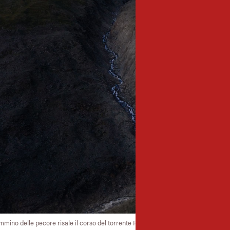
mmino delle pecore risale il corso del torrente Rofenache fino al valico dell’Hoc