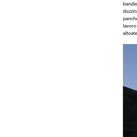
bandier
dozzin
panche
lavoro
altoate