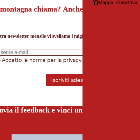
Mappa interattiva
montagna chiama? Anche la nostra newslet
tra newsletter mensile vi sveliamo i migliori consigli per le vacanze 
Accetto le norme per la privacy.
*
Iscriviti adesso
nvia il feedback e vinci una vacanza special