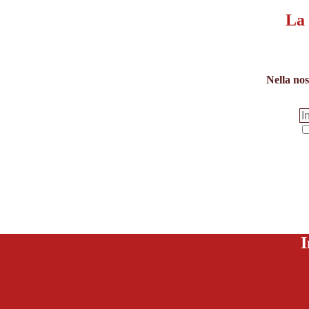
La 
Nella nos
I