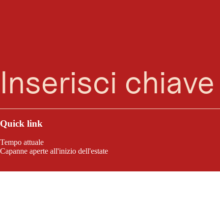
Ricerca
Menu
Moorgebiet Schwemm
Leaflet
|
©
2026
tiris
Come arrivare
OpenStreetMap contributors 2026
Powered by
Contwise Maps
Quick link
Contatti
Moorgebiet Schwemm
Tempo attuale
6344 Walchsee
Capanne aperte all'inizio dell'estate