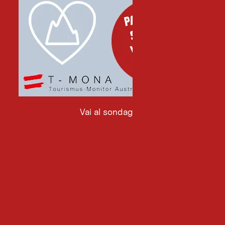
Vai al sondaggio
Vai
al
sondaggio