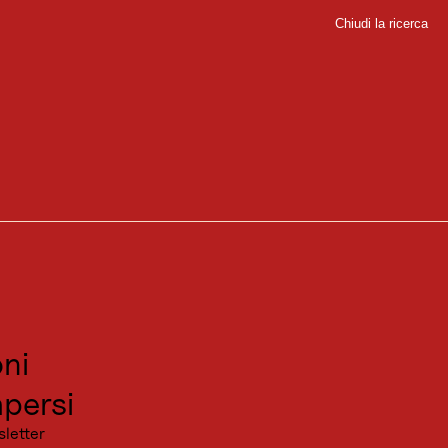
Chiudi la ricerca
Chiudi
sport
sitare
canza
ni
persi
sletter