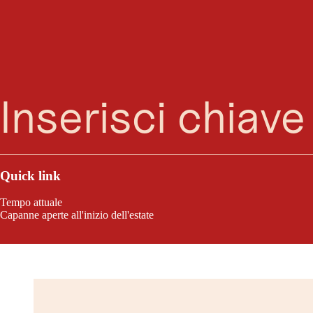
Alte
Ricerca
Menu
Qui trovate tutte le informazioni necessarie sull
tempo per i prossimi 9 giorni. Particolarmente p
d'occhio l'andamento della gi
Quick link
Tempo attuale
Capanne aperte all'inizio dell'estate