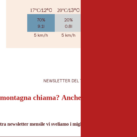
12°C
13°C
16°C
17°C
/
20°C
/
23°C
/
70%
20%
20%
9.1l
0.8l
2.1l
5 km/h
5 km/h
10 km/h
© Geosp
NEWSLETTER DEL TIROLO
montagna chiama? Anche la nostra newslet
tra newsletter mensile vi sveliamo i migliori consigli per le vacanze 