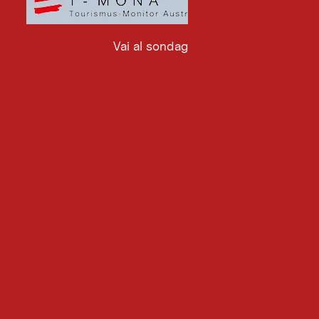
Vai al sondaggio
Vai
al
sondaggio