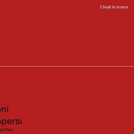
Chiudi la ricerca
Chiudi
Tirol
ente compilate per voi, comprese le previsioni del
 corso della giornata. Così potrete sempre tenere
ale attuale tramite le webcam.
sport
sitare
ALTEZZA NEVE A VALLE
0
cm
canza
NEVE FRESCA A VALLE
ni
0
cm
persi
PROSSIMA NEVICATA
sletter
Nessuna data disponibile