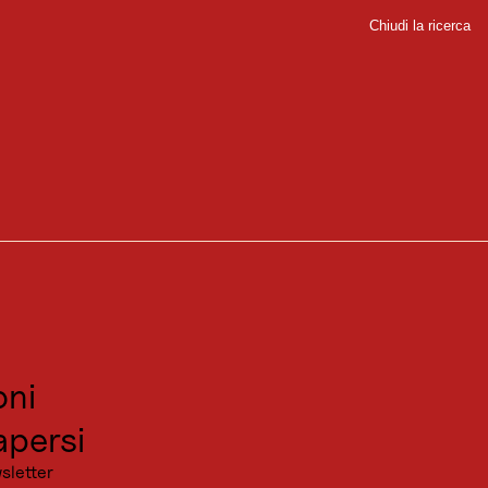
Chiudi la ricerca
Chiudi
sport
sitare
canza
ni
persi
sletter