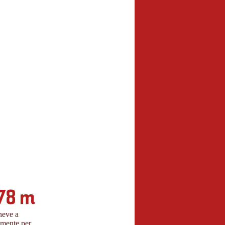
78 m
neve a
mente per