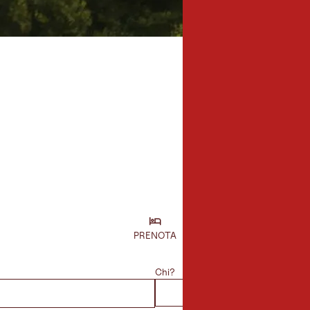
m
azione
PRENOTA
Chi?