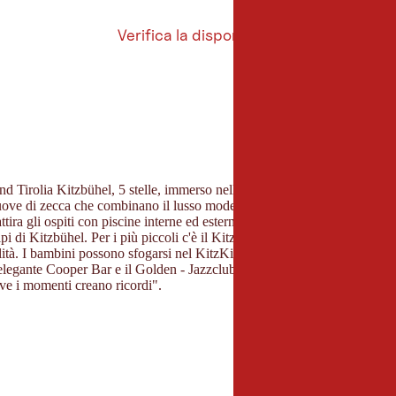
Verifica la disponibilità
Verifica
la
disponibilità
ADULTI
Applica
Appli
BAMBINI
selez
CAMERE
Tirolia Kitzbühel, 5 stelle, immerso nello scenario mozzafiato delle Al
ETÀ BAMBINO 1
uove di zecca che combinano il lusso moderno con il fascino tirolese. Qui
ttira gli ospiti con piscine interne ed esterne, un'ampia area sauna e 
ETÀ BAMBINO 2
 di Kitzbühel. Per i più piccoli c'è il KitzKids Lodge, un parco giochi a
lità. I bambini possono sfogarsi nel KitzKids Lodge, il parco giochi al co
ETÀ BAMBINO 3
 l'elegante Cooper Bar e il Golden - Jazzclub & Bar, con musica dal vivo e
ove i momenti creano ricordi".
ETÀ BAMBINO 4