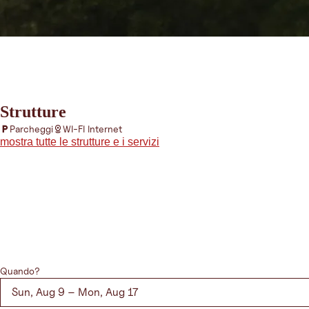
Strutture
Parcheggi
WI-FI Internet
mostra tutte le strutture e i servizi
Strutture e servizi
Chiudi la convers
Trattamento
9
17
Dieta leggera
Sunday
Monday
Quando?
Corsi/lezioni
Servizio in camera
Sun, Aug 9 – Mon, Aug 17
Ristorante
Lezioni di golf
Cucina vegetariana
Servizi in azienda