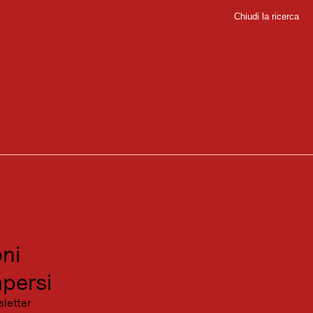
Chiudi la ricerca
Chiudi
l
sport
sitare
canza
ni
persi
sletter