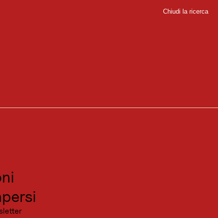
Chiudi la ricerca
Chiudi
sport
sitare
canza
ni
persi
sletter