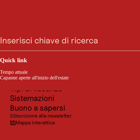
GASTRONOMIA
aufatmen, veganes
Ricerca
Menu
Restaurant
Outdoor e sport
Aperto oggi
Leutasch
Posti da visitare
Quick link
Cultura
Tempo attuale
Assaporate la cucina vegana con ingredienti locali nel ristorante.
Località
Capanne aperte all'inizio dell'estate
Tipi di vacanza
Sistemazioni
Buono a sapersi
Iscrizione alla newsletter
Mappa interattiva
© Auf