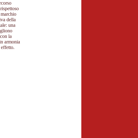
rcorso
 rispettoso
n marchio
iva della
tale: una
ogliono
 con la
 in armonia
 effetto.