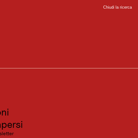
Chiudi la ricerca
Chiudi
sport
sitare
canza
ni
persi
sletter