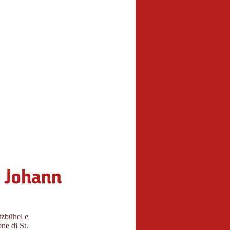
. Johann
tzbühel e
one di St.