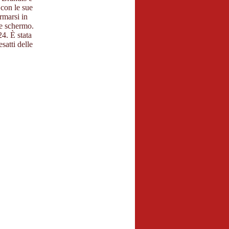
 con le sue
rmarsi in
de schermo.
24. È stata
satti delle