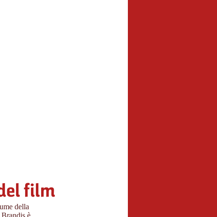
del film
lume della
a Brandis è