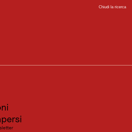
Chiudi la ricerca
Chiudi
sport
sitare
canza
ni
persi
sletter