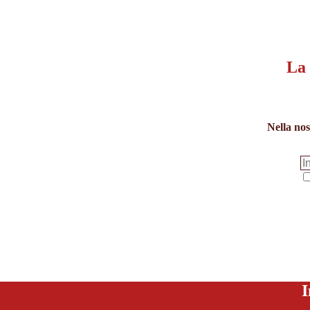
La 
Nella nos
I