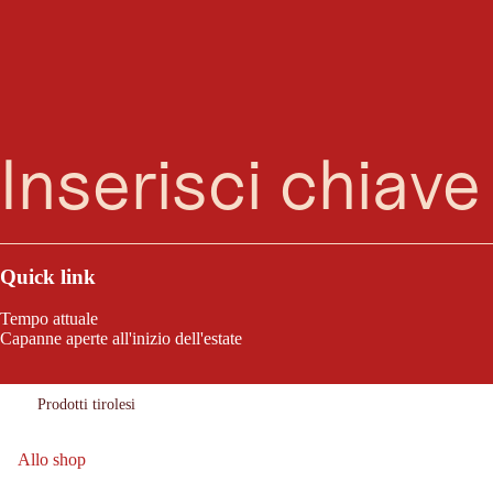
Ricerca
Menu
Negozi
Quick link
Tempo attuale
Capanne aperte all'inizio dell'estate
"Der Südtiroler"
Oggi chiuso
Orari
Matrei in Osttirol
d'apertura:
Località:
Prodotti tirolesi
Orientamento:
Allo shop
Allo shop: "Der Südtiroler"
Chiudi