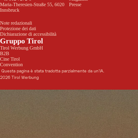
Maria-Theresien-Straße 55, 6020
Presse
Innsbruck
Note redazionali
Protezione dei dati
Dichiarazione di accessibilità
Gruppo Tirol
Tirol Werbung GmbH
B2B
Cine Tirol
Convention
Questa pagina è stata tradotta parzialmente da un'IA.
2026 Tirol Werbung