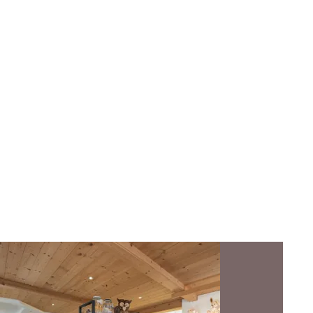
Affina la ricerca
Ispirazione
Suggerimenti della redazione (22)
Categorie
Prodotti tirolesi (47)
Stile di vita e decorazioni (34)
Costumi e tradizione (19)
Arte e souvenir (15)
Cibo (15)
resettare i filtri
Mostra risultati
Mostra
risultati