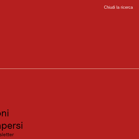
Chiudi la ricerca
Chiudi
g
rfetto!
sport
sitare
canza
Nego
ni
persi
sletter