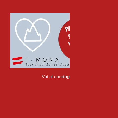
Vai al sondaggio
Vai
al
sondaggio