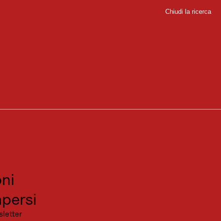
Chiudi la ricerca
Chiudi
 Trail
sport
sitare
canza
ni
persi
sletter