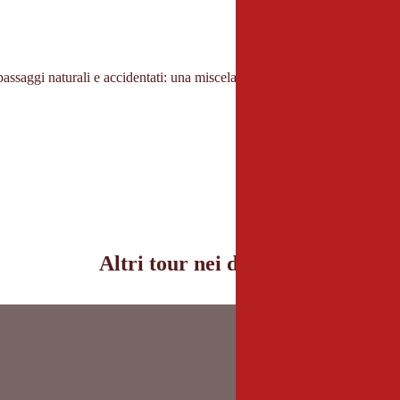
 passaggi naturali e accidentati: una miscela di jumpline, single trail natu
Altri tour nei dintorni