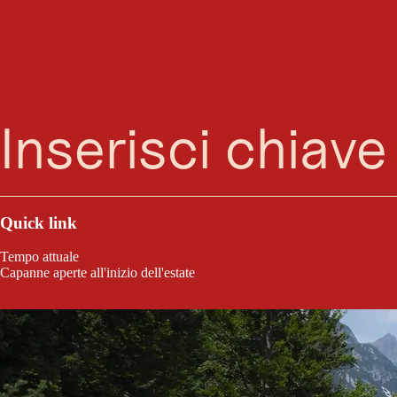
Bikep
Ricerca
Menu
Il percorso rosso è per i gatti selvatici che amano i salti e la velocità me
Quick link
Tempo attuale
Capanne aperte all'inizio dell'estate