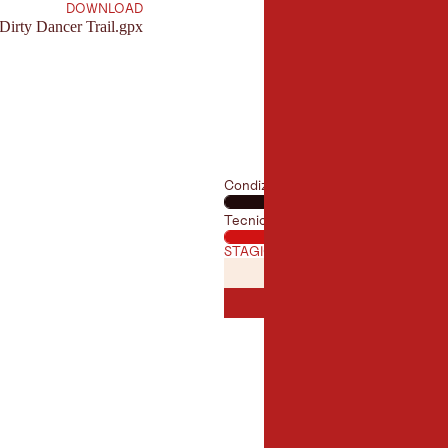
DOWNLOAD
Dirty Dancer Trail.gpx
Condizione fisica
Tecnica
STAGIONE MIGLIORE
GENNAIO
FEBBRAI
GEN
FEB
LUGLIO
AGOST
LUG
AGO