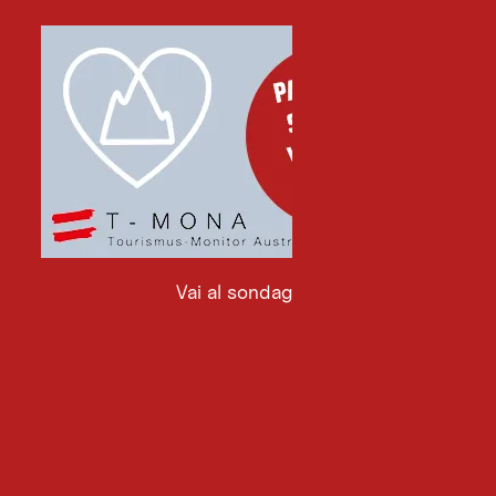
Vai al sondaggio
Vai
al
sondaggio