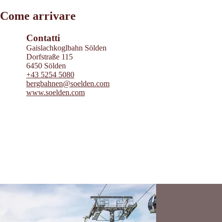
Leaflet
|
©
2026
tiris
Come arrivare
OpenStreetMap contributors 2026
Powered by
Contwise Maps
Contatti
Gaislachkoglbahn Sölden
Dorfstraße 115
6450 Sölden
+43 5254 5080
bergbahnen@soelden.com
www.soelden.com