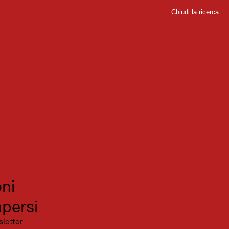
Chiudi la ricerca
Chiudi
sport
ello del mare. Lì non solo si gode di una vista mozzafiato sul mondo
sitare
canza
ni
persi
sletter