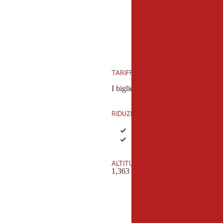
TARIFFE
I biglietti della ferrovia di montagn
RIDUZIONI
Bambini
I possessori della
Ötztal Ins
giorno.
ALTITUDINE
1,363 m - 3,040 m