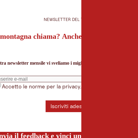
NEWSLETTER DEL TIROLO
montagna chiama? Anche la nostra newslet
tra newsletter mensile vi sveliamo i migliori consigli per le vacanze 
Accetto le norme per la privacy.
*
Iscriviti adesso
nvia il feedback e vinci una vacanza special