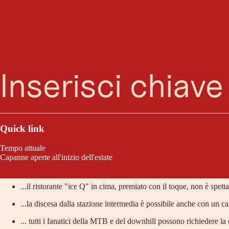
Ricerca
Menu
La cabinovia, divisa in due sezioni, porta gli ospiti direttamente dal c
delle alte montagne, ma c'è anche molto da scoprire: il mondo dell'avve
Quick link
Tempo attuale
Capanne aperte all'inizio dell'estate
Lo consigliamo perché:
...il ristorante "ice Q" in cima, premiato con il toque, non è spett
...la discesa dalla stazione intermedia è possibile anche con un 
... tutti i fanatici della MTB e del downhill possono richiedere l