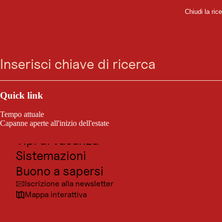
Chiudi la ric
Ch
SHOPPING
Vai
Vai
Vai
Vai
Grandi idee regalo: 15
Ricerca
Menu
alla
alla
al
al
ricerca
navigazione
contenuto
footer
regali da acquistare in
principale
Tirolo
Outdoor e sport
Posti da visitare
Quick link
Cultura
Tempo attuale
Località
Capanne aperte all'inizio dell'estate
Tipi di vacanza
Sistemazioni
Buono a sapersi
Iscrizione alla newsletter
Mappa interattiva