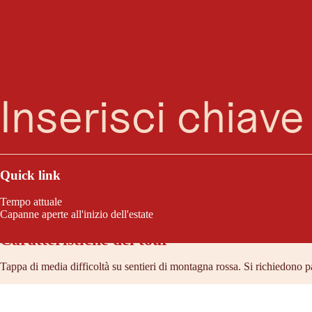
Ötztal Trek Et
Ricerca
Menu
Questa tappa conduce nel territorio dello Zuckhütl. Una montagna da sog
Ötztal solo durante le pause, il percorso di oggi è troppo impegnativo. 
Quick link
Tempo attuale
Capanne aperte all'inizio dell'estate
Caratteristiche del tour
Tappa di media difficoltà su sentieri di montagna rossa. Si richiedono pa