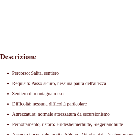
Descrizione
Percorso: Salita, sentiero
Requisiti: Passo sicuro, nessuna paura dell'altezza
Sentiero di montagna rosso
Difficoltà: nessuna difficoltà particolare
Attrezzatura: normale attrezzatura da escursionismo
Pernottamento, ristoro: Hildesheimerhütte, Siegerlandhütte
Accesso trasversale, uscita: Sölden - Windachtal - Aschenbrenner -