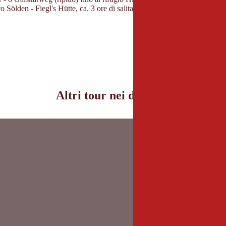
ico Sölden - Fiegl's Hütte, ca. 3 ore di salita Hildesheimer Hütte, Siegerl
Altri tour nei dintorni