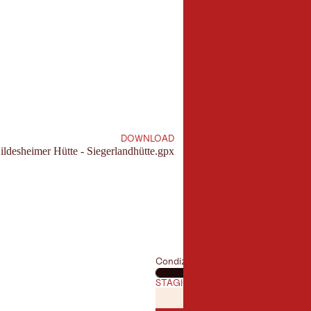
5,3 km
Lunghezza:
DOWNLOAD
ildesheimer Hütte - Siegerlandhütte.gpx
Condizione fisica
STAGIONE MIGLIORE
GENNAIO
FEBBRAI
GEN
FEB