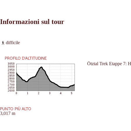
Informazioni sul tour
Leaflet
|
©
2026
tiris
difficile
OpenStreetMap contributors 2026
Richieste:
Powered by
Contwise Maps
PROFILO D'ALTITUDINE
Ötztal Trek Etappe 7: H
PUNTO PIÙ ALTO
3,017 m