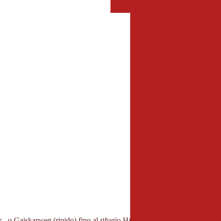
LUGLIO
AGOST
LUG
AGO
 o Gaiskarweg (ripido) fino al rifugio Hildesheimer Hütte (ca. 5 ore di 