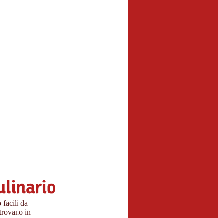
ulinario
 facili da
 trovano in