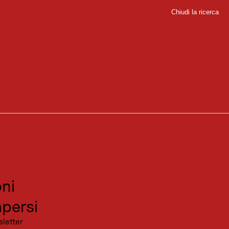
Chiudi la ricerca
Chiudi
sport
sitare
canza
ni
persi
sletter