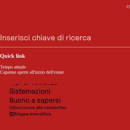
Ch
SISTEMAZIONE
Vai
Vai
Vai
Vai
Das Hotel Eden
Ricerca
Menu
alla
alla
al
al
ricerca
navigazione
contenuto
footer
principale
Münchnerstr. 136, 6100 Seefeld
Outdoor e sport
Posti da visitare
Quick link
Cultura
Tempo attuale
Località
Capanne aperte all'inizio dell'estate
Tipi di vacanza
Sistemazioni
Buono a sapersi
Iscrizione alla newsletter
Mappa interattiva