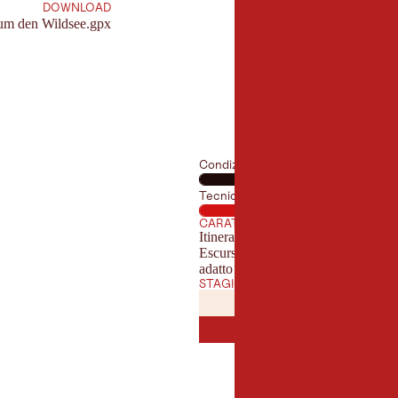
DOWNLOAD
um den Wildsee.gpx
Condizione fisica
Tecnica
CARATTERISTICHE
Itinerari ad anello
Escursione con sedia a rotelle
adatto ai passeggini
STAGIONE MIGLIORE
GENNAIO
FEBBRAI
GEN
FEB
LUGLIO
AGOST
LUG
AGO