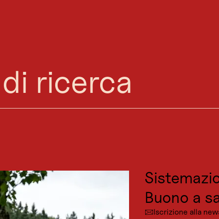
ESCURSIONI IN MONTAGNA
Vai
Vai
Vai
Vai
i-Rundwanderung um den Wi
alla
alla
al
al
ricerca
navigazione
contenuto
footer
principale
aperto
Seefeld / Karwendel
facile
3,4 km
1:00 h
Grado
Lunghezza
Durata:
di
del
Outdoor e 
difficoltà:
percorso:
Posti da vi
Cultura
Località
Tipi di va
Sistemazio
Buono a sa
Iscrizione alla new