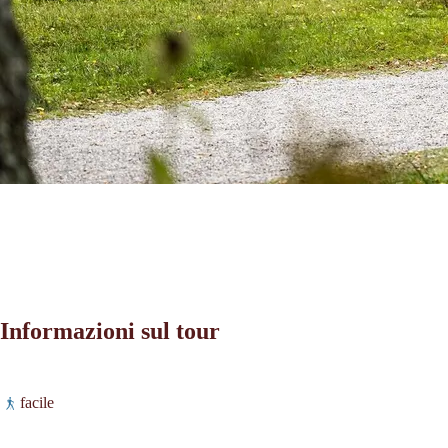
Informazioni sul tour
Leaflet
|
©
2026
tiris
facile
OpenStreetMap contributors 2026
Richieste:
Powered by
Contwise Maps