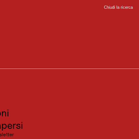
Chiudi la ricerca
Chiudi
ldsee
sport
sitare
canza
ni
persi
sletter