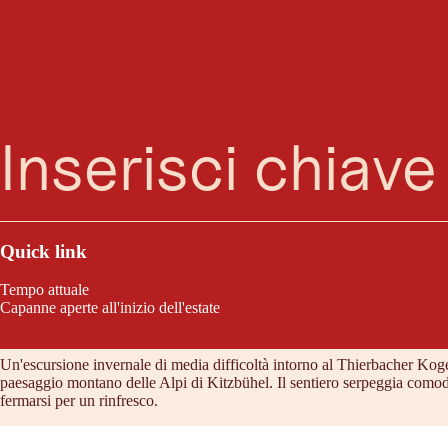
Ricerca
Menu
Durante l'escursione invernale intorno al Thierbacher Kogel, si possono 
belle locande tradizionali di tutto il Tirolo.
Quick link
Tempo attuale
Capanne aperte all'inizio dell'estate
Caratteristiche del tour
Un'escursione invernale di media difficoltà intorno al Thierbacher Kogel
paesaggio montano delle Alpi di Kitzbühel. Il sentiero serpeggia comodam
fermarsi per un rinfresco.