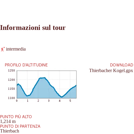
Informazioni sul tour
Leaflet
|
©
2026
tiris
intermedia
OpenStreetMap contributors 2026
Richieste:
Powered by
Contwise Maps
PROFILO D'ALTITUDINE
DOWNLOAD
Thierbacher Kogel.gpx
PUNTO PIÙ ALTO
1,214 m
PUNTO DI PARTENZA
Thierbach