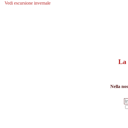
Vedi escursione invernale
Vedi escursione invernale: Auenweg Niederau
in
salita:
La 
Nella nos