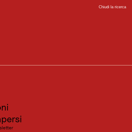
Chiudi la ricerca
Chiudi
sport
go una sosta al Gasthof Sollererwirt, che consideriamo una delle più
sitare
canza
ni
sco rado del Wildschönau e apre ripetutamente ampie vedute sul dolce
ande tradizionali come il Sollererwirt o il Gasthof Gradlspitz invitano a
persi
sletter