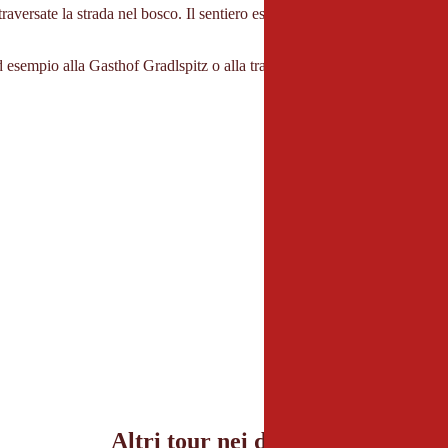
raversate la strada nel bosco. Il sentiero escursionistico si snoda tranq
 ad esempio alla Gasthof Gradlspitz o alla tradizionale Gasthof Sollererwir
Parcheggio
a Thierbach, vicino al
Altri tour nei dintorni