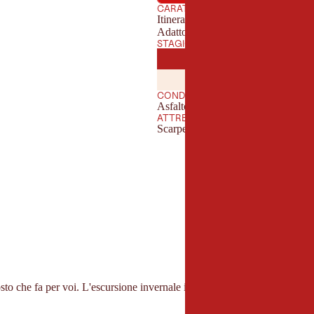
CARATTERISTICHE
Itinerari ad anello
Adatto alla famiglie
STAGIONE MIGLIORE
GENNAIO
FEBBRAI
GEN
FEB
LUGLIO
AGOST
LUG
AGO
CONDIZIONI DEL SENTIERO
Asfalto, strada forestale, sentiero fo
ATTREZZATURA
Scarpe robuste impermeabili, baston
osto che fa per voi. L'escursione invernale intorno al Thierbacher Kogel è