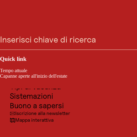
GASTRONOMIA
Sitzwohl Restaurant
Ricerca
Menu
Bar
Outdoor e sport
Oggi chiuso
Innsbruck
Posti da visitare
Quick link
Cultura
Tempo attuale
Sitzwohl Restaurant Bar
Località
Capanne aperte all'inizio dell'estate
Tipi di vacanza
Sistemazioni
Buono a sapersi
Iscrizione alla newsletter
Mappa interattiva