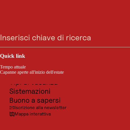
GASTRONOMIA
Strudel-Café Kröll
Ricerca
Menu
Aperto oggi
Innsbruck
Outdoor e sport
Posti da visitare
Quick link
Cultura
Tempo attuale
Località
Capanne aperte all'inizio dell'estate
Tipi di vacanza
Sistemazioni
Buono a sapersi
Iscrizione alla newsletter
Mappa interattiva