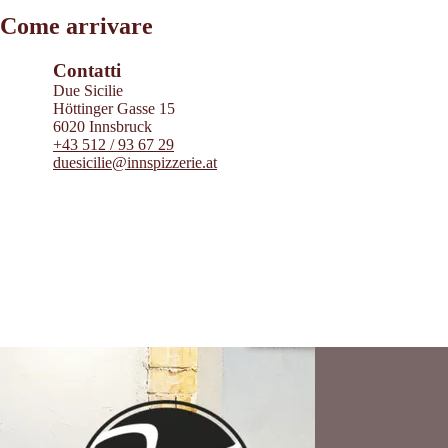
Leaflet
|
©
2026
tiris
Come arrivare
OpenStreetMap contributors 2026
Powered by
Contwise Maps
Contatti
Due Sicilie
Höttinger Gasse 15
6020 Innsbruck
+43 512 / 93 67 29
duesicilie@innspizzerie.at