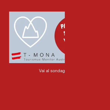
Vai al sondaggio
Vai
al
sondaggio