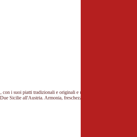
", con i suoi piatti tradizionali e originali e una ricca carta di degustazi
Due Sicilie all'Austria. Armonia, freschezza e originalità caratterizzano 