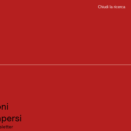
Chiudi la ricerca
Chiudi
sport
sitare
canza
ni
persi
sletter